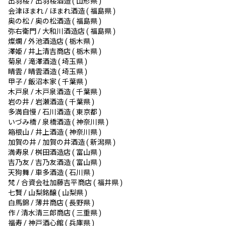
出羽桜 / 出羽桜酒造 ( 山形県 )
会津ほまれ / ほまれ酒造 ( 福島県 )
奥の松 / 奥の松酒造 ( 福島県 )
弥右衛門 / 大和川酒造店 ( 福島県 )
燦爛 / 外池酒造店 ( 栃木県 )
澤姫 / 井上清吉商店 ( 栃木県 )
菊泉 / 滝澤酒造 ( 埼玉県 )
晴雲 / 晴雲酒造 ( 埼玉県 )
甲子 / 飯沼本家 ( 千葉県 )
木戸泉 / 木戸泉酒造 ( 千葉県 )
岩の井 / 岩瀬酒造 ( 千葉県 )
多満自慢 / 石川酒造 ( 東京都 )
いづみ橋 / 泉橋酒造 ( 神奈川県 )
箱根山 / 井上酒造 ( 神奈川県 )
加賀の井 / 加賀の井酒造 ( 新潟県 )
満寿泉 / 桝田酒造店 ( 富山県 )
吉乃友 / 吉乃友酒造 ( 富山県 )
天狗舞 / 車多酒造 ( 石川県 )
梵 / 合資会社加藤吉平商店 ( 福井県 )
七賢 / 山梨銘醸 ( 山梨県 )
白馬錦 / 薄井商店 ( 長野県 )
作 / 清水清三郎商店 ( 三重県 )
福寿 / 神戸酒心館 ( 兵庫県 )